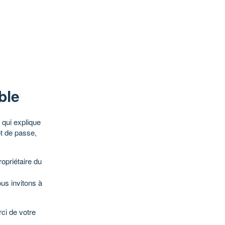
ble
qui explique
ot de passe,
opriétaire du
ous invitons à
ci de votre