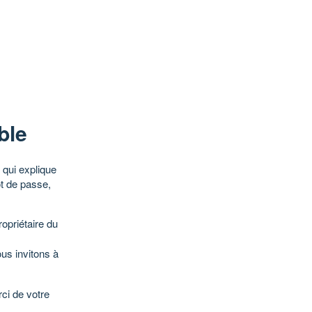
ble
qui explique
ot de passe,
opriétaire du
ous invitons à
ci de votre