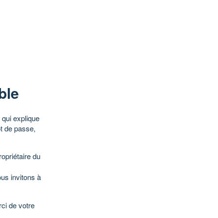
ble
qui explique
ot de passe,
opriétaire du
ous invitons à
ci de votre