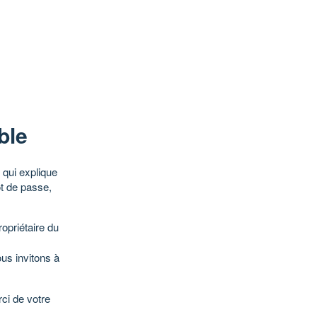
ble
qui explique
ot de passe,
opriétaire du
ous invitons à
ci de votre