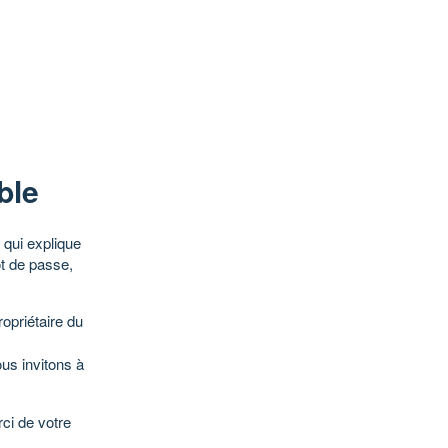
ble
qui explique
ot de passe,
opriétaire du
ous invitons à
ci de votre