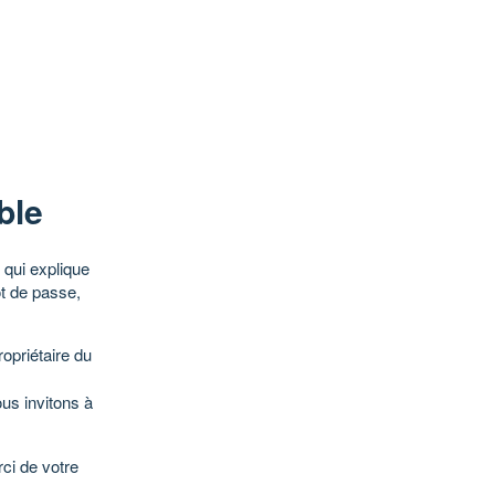
ble
qui explique
ot de passe,
opriétaire du
ous invitons à
ci de votre