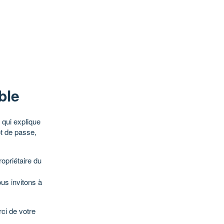
ble
qui explique
ot de passe,
opriétaire du
ous invitons à
ci de votre