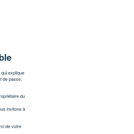
ble
qui explique
ot de passe,
opriétaire du
ous invitons à
ci de votre