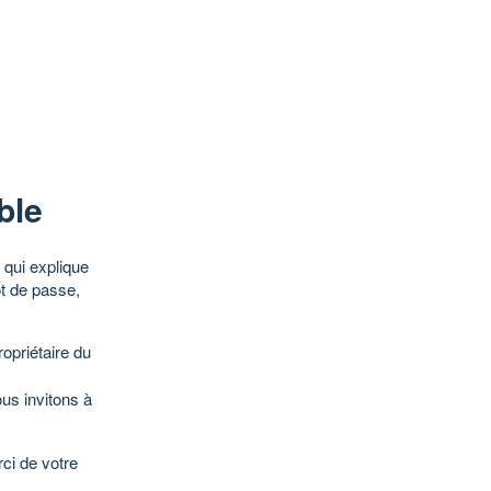
ble
qui explique
ot de passe,
opriétaire du
ous invitons à
ci de votre