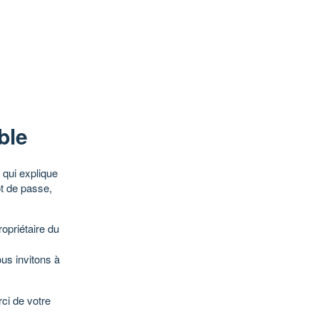
ble
qui explique
ot de passe,
opriétaire du
ous invitons à
ci de votre