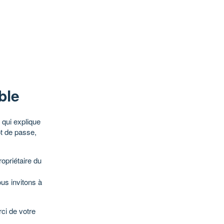
ble
qui explique
ot de passe,
opriétaire du
ous invitons à
ci de votre