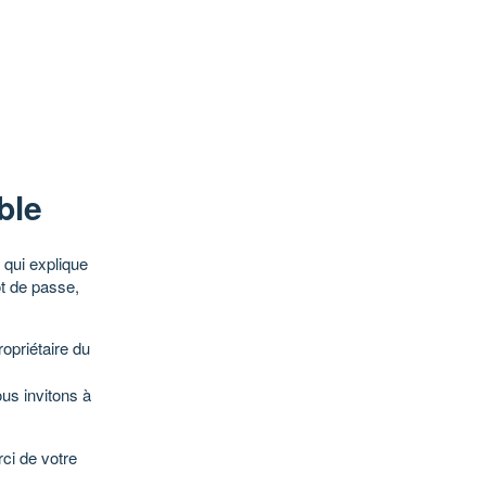
ble
qui explique
ot de passe,
opriétaire du
ous invitons à
ci de votre