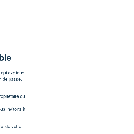
ble
qui explique
ot de passe,
opriétaire du
ous invitons à
ci de votre