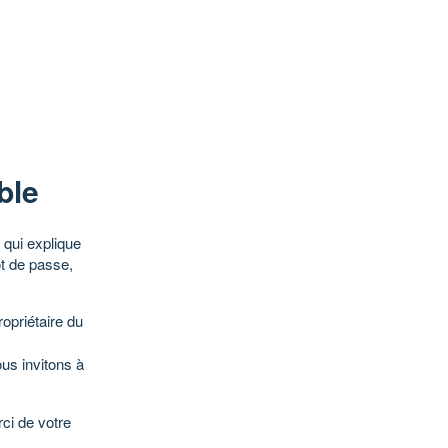
ble
qui explique
ot de passe,
opriétaire du
ous invitons à
ci de votre