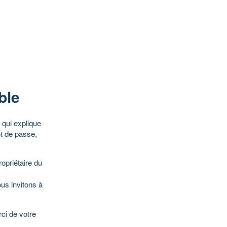
ble
qui explique
ot de passe,
opriétaire du
ous invitons à
ci de votre