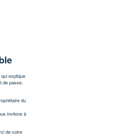
ble
qui explique
ot de passe,
opriétaire du
ous invitons à
ci de votre