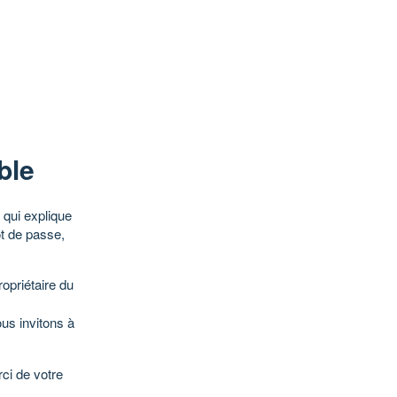
ble
qui explique
ot de passe,
opriétaire du
ous invitons à
ci de votre