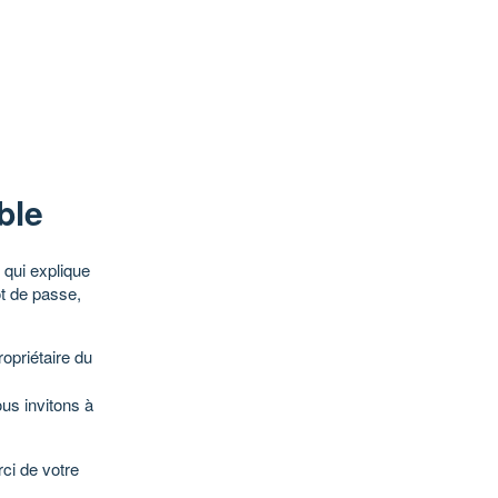
ble
qui explique
ot de passe,
opriétaire du
ous invitons à
ci de votre