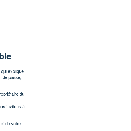
ble
qui explique
ot de passe,
opriétaire du
ous invitons à
ci de votre