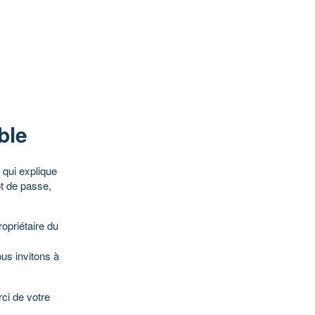
ble
qui explique
ot de passe,
opriétaire du
ous invitons à
ci de votre