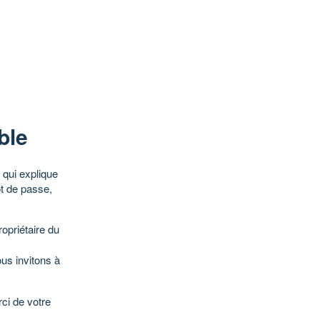
ble
qui explique
ot de passe,
opriétaire du
ous invitons à
ci de votre