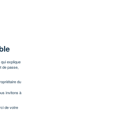
ble
qui explique
ot de passe,
opriétaire du
ous invitons à
ci de votre