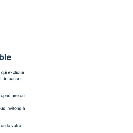
ble
qui explique
ot de passe,
opriétaire du
ous invitons à
ci de votre