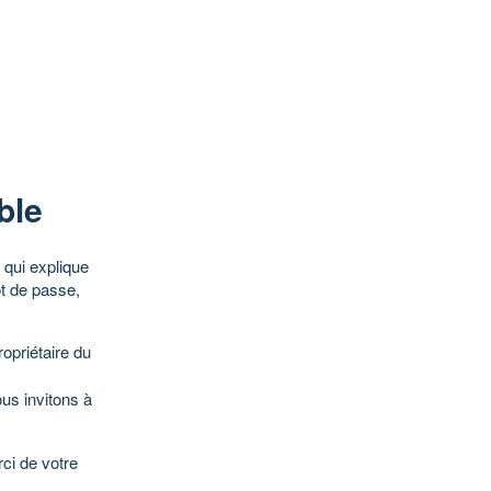
ble
qui explique
ot de passe,
opriétaire du
ous invitons à
ci de votre