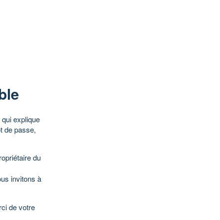
ble
qui explique
ot de passe,
opriétaire du
ous invitons à
ci de votre