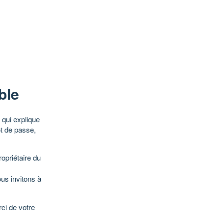
ble
qui explique
ot de passe,
opriétaire du
ous invitons à
ci de votre