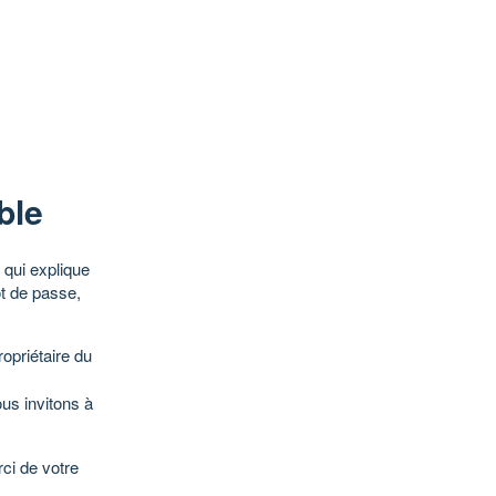
ble
qui explique
ot de passe,
opriétaire du
ous invitons à
ci de votre