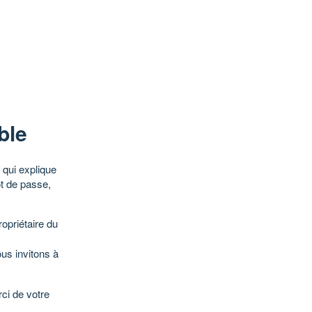
ble
qui explique
ot de passe,
opriétaire du
ous invitons à
ci de votre