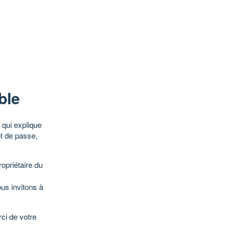
ble
qui explique
ot de passe,
opriétaire du
ous invitons à
ci de votre