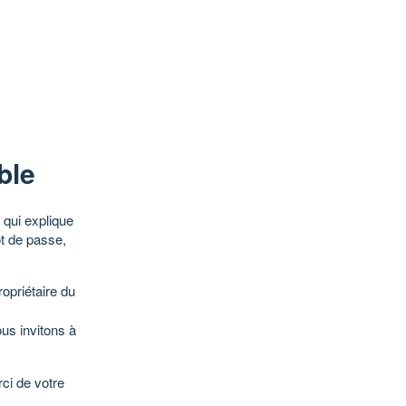
ble
qui explique
ot de passe,
opriétaire du
ous invitons à
ci de votre